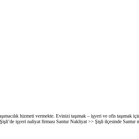
şımacılık hizmeti vermekte. Evinizi taşımak – işyeri ve ofis taşımak için b
işli’de işyeri naliyat firması Santur Nakliyat >> Şişli ilçesinde Santur 