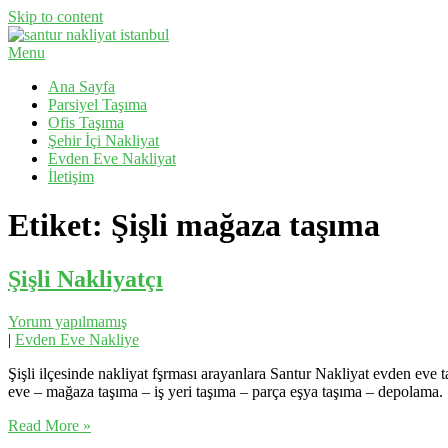
Skip to content
Menu
Evden Eve Nakliyat, İş Yeri Taşıma, Eşya Taşıma
Santur Nakliyat
Ana Sayfa
Parsiyel Taşıma
Ofis Taşıma
Şehir İçi Nakliyat
Evden Eve Nakliyat
İletişim
Etiket:
Şişli mağaza taşıma
Şişli Nakliyatçı
Yorum yapılmamış
|
Evden Eve Nakliye
Şişli ilçesinde nakliyat fşrması arayanlara Santur Nakliyat evden eve ta
eve – mağaza taşıma – iş yeri taşıma – parça eşya taşıma – depolama. Ş
Read More »