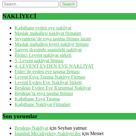
NAKLİYECİ
Kağıthane evden eve nakliyat
Maslak mahallesi nakliyat firmaları
Seyrantepe’de eşya taşıma firması lazım
Maslak mahallesi işyeri nakliye firması
Sarıyer ilçesinde asansörlü nakliyat
Birinci Levent nakliyat şirketi
5. Levent nakliyat firması
4. LEVENT EVDEN EVE NAKLİYAT
Etiler’de evden eve taşıma firması
Levent Eşya Taşıma Nakliye Firması
Levent Evden Eve Nakliyat Şirketi
Beşiktaş Evden Eve Kurumsal Nakliyat
Beşiktaş’ta eşya taşıma firması
Kağıthane Eşya Taşıma
Kağıthane Nakliyat Firmaları
Son yorumlar
Beşiktaş Nakliyat
için
Seyhan yatmaz
İstanbul Mecidiyeköy Nakliyeciler
için
Memet