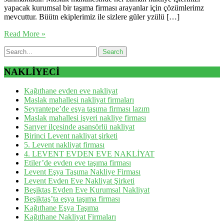
yapacak kurumsal bir taşıma firması arayanlar için çözümlerimz
mevcuttur. Büütn ekiplerimiz ile sizlere güler yzülü […]
Read More »
NAKLİYECİ
Kağıthane evden eve nakliyat
Maslak mahallesi nakliyat firmaları
Seyrantepe’de eşya taşıma firması lazım
Maslak mahallesi işyeri nakliye firması
Sarıyer ilçesinde asansörlü nakliyat
Birinci Levent nakliyat şirketi
5. Levent nakliyat firması
4. LEVENT EVDEN EVE NAKLİYAT
Etiler’de evden eve taşıma firması
Levent Eşya Taşıma Nakliye Firması
Levent Evden Eve Nakliyat Şirketi
Beşiktaş Evden Eve Kurumsal Nakliyat
Beşiktaş’ta eşya taşıma firması
Kağıthane Eşya Taşıma
Kağıthane Nakliyat Firmaları