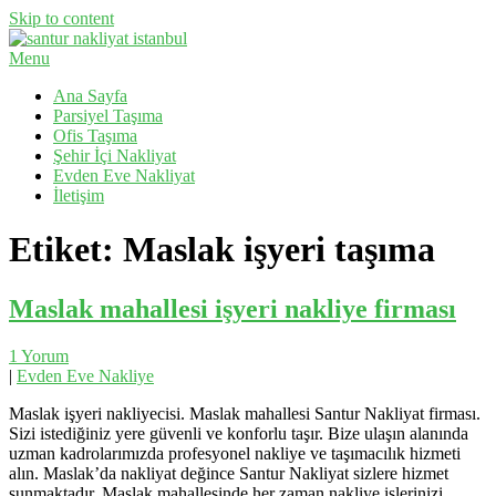
Skip to content
Menu
Evden Eve Nakliyat, İş Yeri Taşıma, Eşya Taşıma
Santur Nakliyat
Ana Sayfa
Parsiyel Taşıma
Ofis Taşıma
Şehir İçi Nakliyat
Evden Eve Nakliyat
İletişim
Etiket:
Maslak işyeri taşıma
Maslak mahallesi işyeri nakliye firması
1 Yorum
|
Evden Eve Nakliye
Maslak işyeri nakliyecisi. Maslak mahallesi Santur Nakliyat firması.
Sizi istediğiniz yere güvenli ve konforlu taşır. Bize ulaşın alanında
uzman kadrolarımızda profesyonel nakliye ve taşımacılık hizmeti
alın. Maslak’da nakliyat değince Santur Nakliyat sizlere hizmet
sunmaktadır. Maslak mahallesinde her zaman nakliye işlerinizi