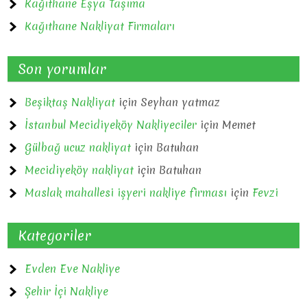
Kağıthane Eşya Taşıma
Kağıthane Nakliyat Firmaları
Son yorumlar
Beşiktaş Nakliyat
için
Seyhan yatmaz
İstanbul Mecidiyeköy Nakliyeciler
için
Memet
Gülbağ ucuz nakliyat
için
Batuhan
Mecidiyeköy nakliyat
için
Batuhan
Maslak mahallesi işyeri nakliye firması
için
Fevzi
Kategoriler
Evden Eve Nakliye
Şehir İçi Nakliye