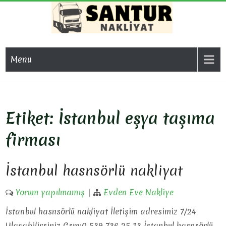
Skip
to
content
SAN
Evden Eve
Nakliyat, İş
NAKL
Menu
Yeri Taşıma,
Eşya Taşıma
Etiket:
İstanbul eşya taşıma
firması
İstanbul hasnsörlü nakliyat
Yorum yapılmamış
|
Evden Eve Nakliye
İstanbul hasnsörlü nakliyat İletişim adresimiz 7/24
Ulaşabilirsiniz Gsm:0 539 736 25 13 İstanbul hasnsörlü