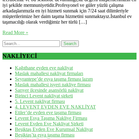
iyi şekilde memnuniyetidir.Profesyonel ve güler yüzlü çalışma
arkadaşlarımızla en iyi hizmeti sunmak için 7/24 saat dilimleriyle
müşterilerimize her daim taşıma hizmetini sunmaktayız.İstanbul ev
taşımacılığı olarak verdiğimiz her türlü […]
Read More »
NAKLİYECİ
Kağıthane evden eve nakliyat
Maslak mahallesi nakliyat firmaları
Seyrantepe’de eşya taşıma firması lazım
Maslak mahallesi işyeri nakliye firması
Sarıyer ilçesinde asansörlü nakliyat
Birinci Levent nakliyat şirketi
5. Levent nakliyat firması
4. LEVENT EVDEN EVE NAKLİYAT
Etiler’de evden eve taşıma firması
Levent Eşya Taşıma Nakliye Firması
Levent Evden Eve Nakliyat Şirketi
Beşiktaş Evden Eve Kurumsal Nakliyat
Beşiktaş’ta eşya taşıma firması