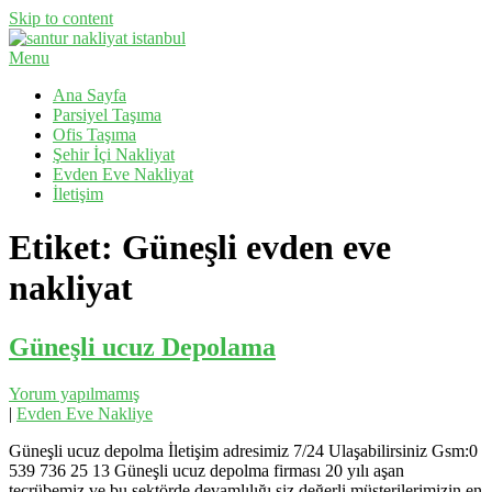
Skip to content
Menu
Evden Eve Nakliyat, İş Yeri Taşıma, Eşya Taşıma
Santur Nakliyat
Ana Sayfa
Parsiyel Taşıma
Ofis Taşıma
Şehir İçi Nakliyat
Evden Eve Nakliyat
İletişim
Etiket:
Güneşli evden eve
nakliyat
Güneşli ucuz Depolama
Yorum yapılmamış
|
Evden Eve Nakliye
Güneşli ucuz depolma İletişim adresimiz 7/24 Ulaşabilirsiniz Gsm:0
539 736 25 13 Güneşli ucuz depolma firması 20 yılı aşan
tecrübemiz ve bu sektörde devamlılığı,siz değerli müşterilerimizin en