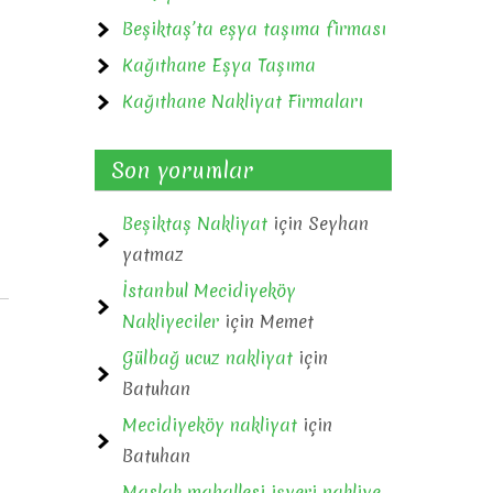
Beşiktaş’ta eşya taşıma firması
Kağıthane Eşya Taşıma
Kağıthane Nakliyat Firmaları
Son yorumlar
Beşiktaş Nakliyat
için
Seyhan
yatmaz
İstanbul Mecidiyeköy
Nakliyeciler
için
Memet
Gülbağ ucuz nakliyat
için
Batuhan
Mecidiyeköy nakliyat
için
Batuhan
Maslak mahallesi işyeri nakliye