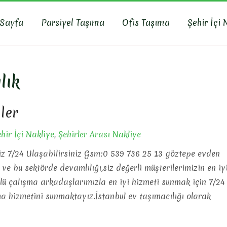
 Sayfa
Parsiyel Taşıma
Ofis Taşıma
Şehir İçi 
R NAKLIYAT
yat, İş Yeri Taşıma, Eşya Taşıma
lık
ler
hir İçi Nakliye
,
Şehirler Arası Nakliye
miz 7/24 Ulaşabilirsiniz Gsm:0 539 736 25 13 göztepe evden
ve bu sektörde devamlılığı,siz değerli müşterilerimizin en iy
lü çalışma arkadaşlarımızla en iyi hizmeti sunmak için 7/24
ma hizmetini sunmaktayız.İstanbul ev taşımacılığı olarak