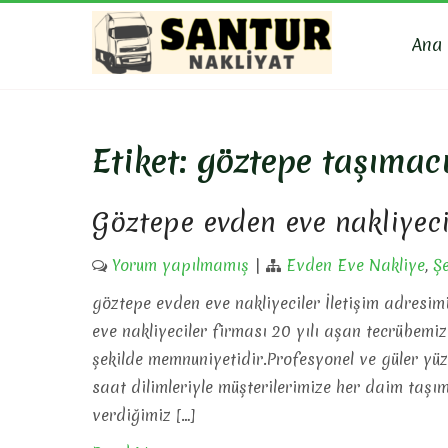
Skip
to
Ana
content
SANTU
Evden Eve Nakli
Etiket:
göztepe taşımacı
Göztepe evden eve nakliyeci
Yorum yapılmamış
|
Evden Eve Nakliye
,
Şe
göztepe evden eve nakliyeciler İletişim adresi
eve nakliyeciler firması 20 yılı aşan tecrübemiz 
şekilde memnuniyetidir.Profesyonel ve güler yüz
saat dilimleriyle müşterilerimize her daim taşı
verdiğimiz […]