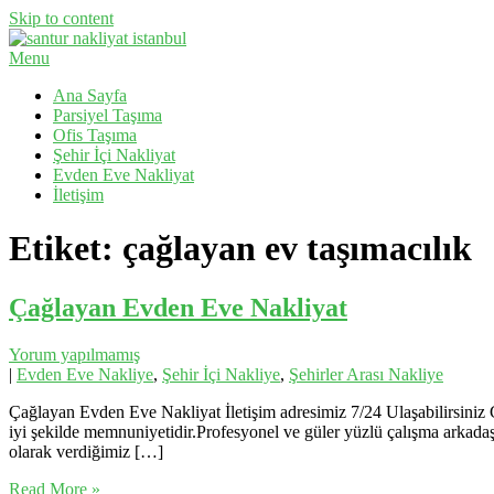
Skip to content
Menu
Evden Eve Nakliyat, İş Yeri Taşıma, Eşya Taşıma
Santur Nakliyat
Ana Sayfa
Parsiyel Taşıma
Ofis Taşıma
Şehir İçi Nakliyat
Evden Eve Nakliyat
İletişim
Etiket:
çağlayan ev taşımacılık
Çağlayan Evden Eve Nakliyat
Yorum yapılmamış
|
Evden Eve Nakliye
,
Şehir İçi Nakliye
,
Şehirler Arası Nakliye
Çağlayan Evden Eve Nakliyat İletişim adresimiz 7/24 Ulaşabilirsiniz 
iyi şekilde memnuniyetidir.Profesyonel ve güler yüzlü çalışma arkadaşl
olarak verdiğimiz […]
Read More »