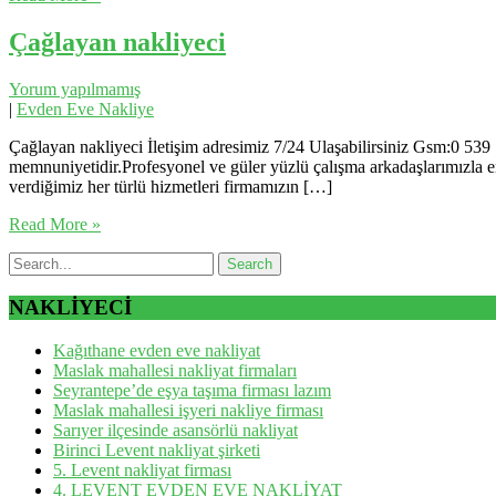
Çağlayan nakliyeci
Yorum yapılmamış
|
Evden Eve Nakliye
Çağlayan nakliyeci İletişim adresimiz 7/24 Ulaşabilirsiniz Gsm:0 539 7
memnuniyetidir.Profesyonel ve güler yüzlü çalışma arkadaşlarımızla en
verdiğimiz her türlü hizmetleri firmamızın […]
Read More »
NAKLİYECİ
Kağıthane evden eve nakliyat
Maslak mahallesi nakliyat firmaları
Seyrantepe’de eşya taşıma firması lazım
Maslak mahallesi işyeri nakliye firması
Sarıyer ilçesinde asansörlü nakliyat
Birinci Levent nakliyat şirketi
5. Levent nakliyat firması
4. LEVENT EVDEN EVE NAKLİYAT