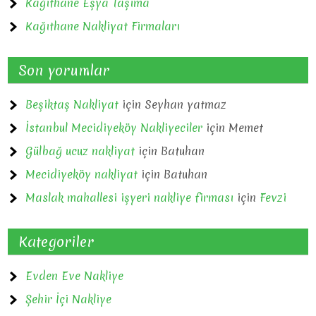
Kağıthane Eşya Taşıma
Kağıthane Nakliyat Firmaları
Son yorumlar
Beşiktaş Nakliyat
için
Seyhan yatmaz
İstanbul Mecidiyeköy Nakliyeciler
için
Memet
Gülbağ ucuz nakliyat
için
Batuhan
Mecidiyeköy nakliyat
için
Batuhan
Maslak mahallesi işyeri nakliye firması
için
Fevzi
Kategoriler
Evden Eve Nakliye
Şehir İçi Nakliye