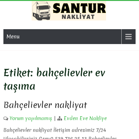
Skip
to
content
SAN
Evden Eve
Nakliyat, İş
NAKL
Menu
Yeri Taşıma,
Eşya Taşıma
Etiket:
bahçelievler ev
taşıma
Bahçelievler nakliyat
Yorum yapılmamış
|
Evden Eve Nakliye
Bahçelievler nakliyat İletişim adresimiz 7/24
Ulaşabilirsiniz Gsm:0 539 736 25 13 Bahçelievler