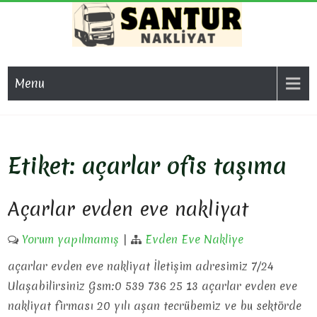
Skip
to
content
SAN
Evden Eve
Nakliyat, İş
NAKL
Menu
Yeri Taşıma,
Eşya Taşıma
Etiket:
açarlar ofis taşıma
Açarlar evden eve nakliyat
Yorum yapılmamış
|
Evden Eve Nakliye
açarlar evden eve nakliyat İletişim adresimiz 7/24
Ulaşabilirsiniz Gsm:0 539 736 25 13 açarlar evden eve
nakliyat firması 20 yılı aşan tecrübemiz ve bu sektörde